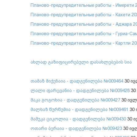
Планово-предупредительные работы - Имерети 202
Планово-предупредительные работы - Кахети 2025
Планово-предупредительные работы - Аджара 2025
Планово-предупредительные работы - Гуриа-Самег
Планово-предупредительные работы - Картли 2025
ახლად გაზიფიცირებული დასახლებების სია
თამაზ მიქენაია - დადგენილება №009464
30 ივ
ლალი ფარცვანია - დადგენილება №009428
30
მაკა გოგოხია - დადგენილება №009427
30 ივლ
მალხაზ წურწუმია - დადგენილება №009461
30 
მამუკა ციკოლია - დადგენილება №009430
30 ი
ოთარი ბერაია - დადგენილება №009423
30 ივ