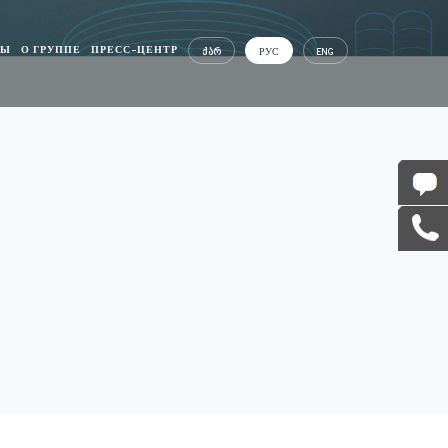
СЫ
О ГРУППЕ
ПРЕСС-ЦЕНТР
ᲥᲐᲠ
РУС
ENG