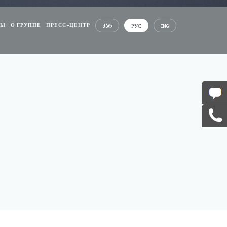
СЫ
О ГРУППЕ
ПРЕСС-ЦЕНТР
ᲥᲐᲠ
РУС
ENG