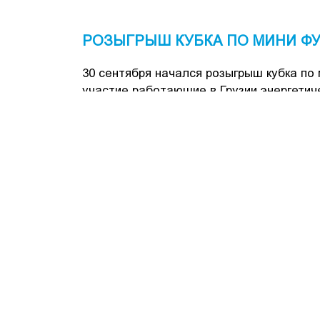
РОЗЫГРЫШ КУБКА ПО МИНИ ФУ
30 сентября начался розыгрыш кубка по
участие работающие в Грузии энергетич
На финальном матче, прошедшем 14 октя
Элошвили.
В финале турнира встретились команды 
14 ОКТЯБРЬ, 2017