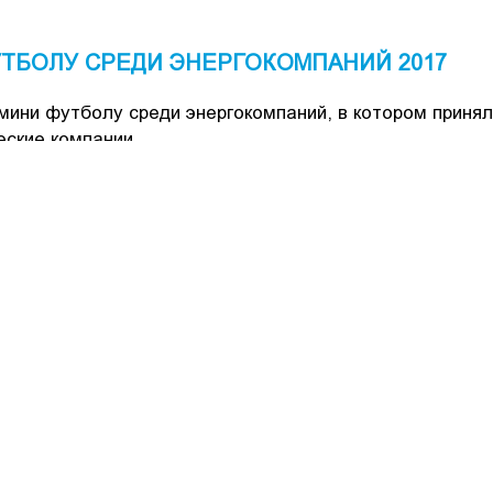
ТБОЛУ СРЕДИ ЭНЕРГОКОМПАНИЙ 2017
 мини футболу среди энергокомпаний, в котором приня
еские компании.
бря, присутствовал министр энергетики Грузии Илья
компаний "СОКАР Джорджия Газ" и "СакРусэнерго".