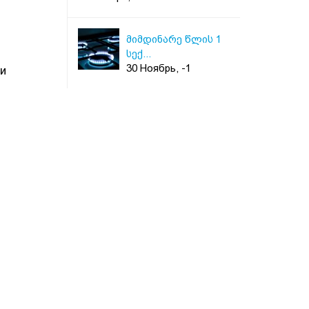
მიმდინარე წლის 1
სექ...
30 Ноябрь, -1
ли
SOCAR Georgia Gas
пр...
04 Ноябрь, 2015
Достижение
сотрудник...
30 Ноябрь, 2015
Азербайджан
увеличит...
01 Февраль, 2016